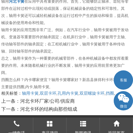
轴用
河北卡簧
在应用中具有重要的作用。首先，它能够防止轴承、齿轮等零
部件在运转过程中出现松动或脱落，保证机械设备的稳定性和可靠性。其
次，轴用卡簧还可以减轻机械设备在运行过程中产生的振动和噪音，提高机
械设备的使用寿命和性能。
轴用卡簧的应用范围非常广泛。例如，在汽车行业中，轴用卡簧被用于发动
机、变速器等重要部件的轴承固定；在机床行业中，轴用卡簧被用于主轴、
传动轴等部件的轴承固定；在工程机械行业中，轴用卡簧被用于各种传动
轴、回转轴等部件的轴承固定。
总之，轴用卡簧作为一种重要的机械零部件，在各种机械设备中都发挥着重
要的作用。未来随着机械行业的不断发展，轴用卡簧的应用前景将更加广
阔。
挡圈怎么样？内卡哪家便宜？轴用卡簧哪家好？新昌县徕得利卡环有限公司
客服
主要提供挡圈,内卡,轴用卡簧,
相关标签：
轴用卡簧
,
双层卡环
,
孔用内卡簧
,
双层螺旋卡环
,
挡圈
,
上一条：
河北卡环厂家/公司/供应商
微信
下一条：
河北卡环的结构由那些组成